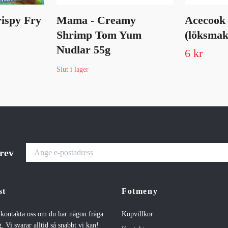
rispy Fry
Mama - Creamy
Acecook
Shrimp Tom Yum
(löksmak
Nudlar 55g
6 kr
Slut i lager
brev
st
Fotmeny
t kontakta oss om du har någon fråga
Köpvillkor
. Vi svarar alltid så snabbt vi kan!