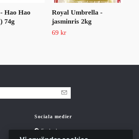
 - Hao Hao
Royal Umbrella -
An
) 74g
jasminris 2kg
34
69 kr
Slut 
Sociala medier
Facebook