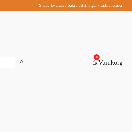
Snabb leverans / Säkra betalningar / Enkla returer
0
Varukorg