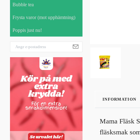
Bubble tea
Frysta varor (mot upphämtning)
Poppis just nu!
INFORMATION
Mama Fläsk Sma
fläsksmak som 