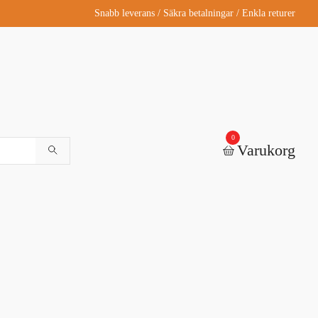
Snabb leverans / Säkra betalningar / Enkla returer
0
Varukorg