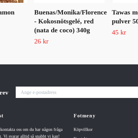
amon
Buenas/Monika/Florence
Tawas m
- Kokosnötsgelé, red
pulver 5
(nata de coco) 340g
45 kr
26 kr
brev
st
Fotmeny
t kontakta oss om du har någon fråga
Köpvillkor
. Vi svarar alltid så snabbt vi kan!