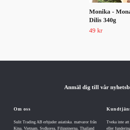
Monika - Mon
Dilis 340g
49 kr
Anmäl dig till vår nyhets
Om oss
Kundtjän
Sulit Trading AB erbjuder asiatiska. matvaror från
Tveka inte at
Kina, Vietnam, Sydkorea, Filippinerna, Thailand
eller fundering