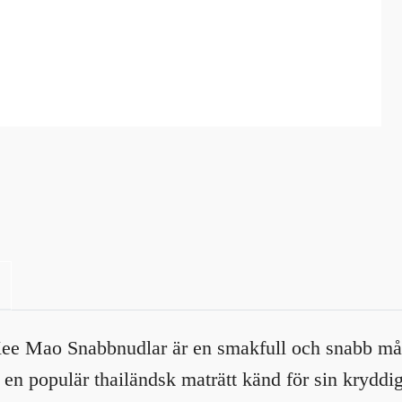
e Mao Snabbnudlar är en smakfull och snabb målt
n populär thailändsk maträtt känd för sin kryddi