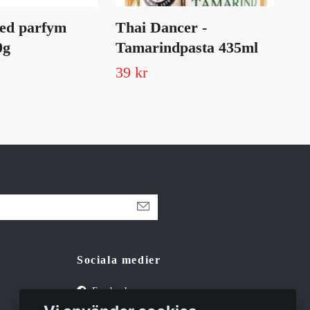
ed parfym
Thai Dancer -
Vif
0g
Tamarindpasta 435ml
(bi
39 kr
8 k
Sociala medier
Facebook