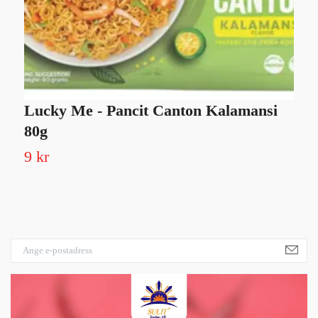
Lucky Me - Pancit Canton Kalamansi
B
80g
Sl
9 kr