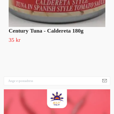
Century Tuna - Caldereta 180g
B
35 kr
Sl