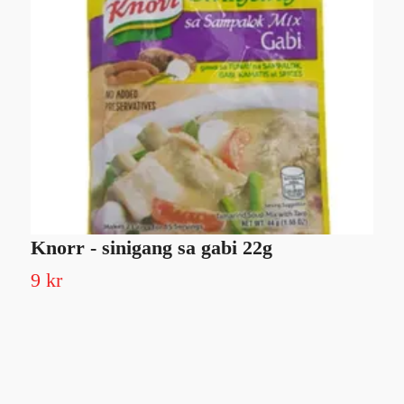
Knorr - sinigang sa gabi 22g
T
9 kr
Sl