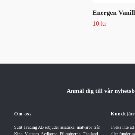
Energen Vanill
10 kr
Anmäl dig till vår nyhets
Om oss
Kundtjän
Sulit Trading AB erbjuder asiatiska. matvaror från
Tveka inte at
Kina, Vietnam, Sydkorea, Filippinerna, Thailand
eller fundering