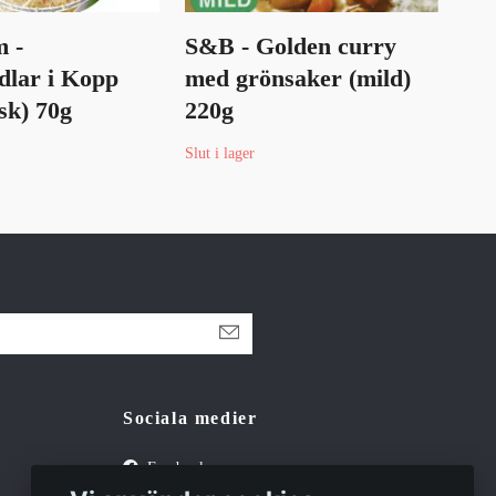
 -
S&B - Golden curry
Ya
dlar i Kopp
med grönsaker (mild)
sh
sk) 70g
220g
Slut 
Slut i lager
Sociala medier
Facebook