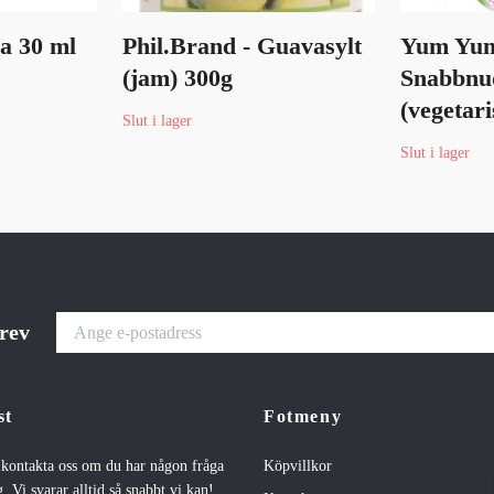
a 30 ml
Phil.Brand - Guavasylt
Yum Yum
(jam) 300g
Snabbnu
(vegetari
Slut i lager
Slut i lager
brev
st
Fotmeny
t kontakta oss om du har någon fråga
Köpvillkor
. Vi svarar alltid så snabbt vi kan!