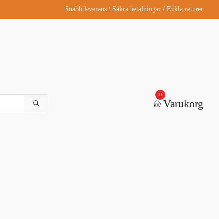
Snabb leverans / Säkra betalningar / Enkla returer
0
Varukorg