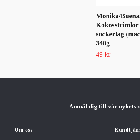
Monika/Buenas
Kokosstrimlor 
sockerlag (ma
340g
49 kr
Anmäl dig till vår nyhets
Om oss
Kundtjän