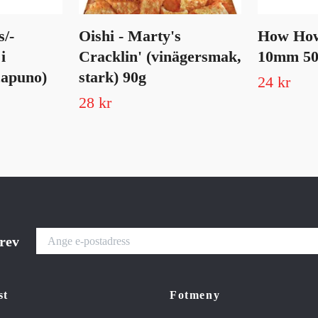
/-
Oishi - Marty's
How How 
i
Cracklin' (vinägersmak,
10mm 50
capuno)
stark) 90g
24 kr
28 kr
brev
st
Fotmeny