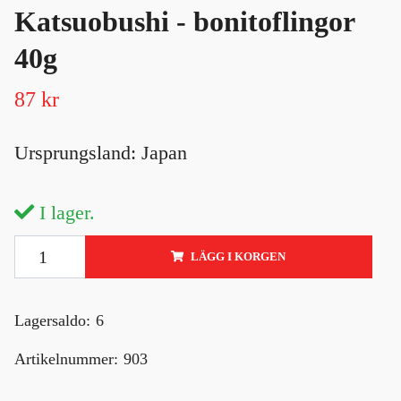
Katsuobushi - bonitoflingor
40g
87 kr
Ursprungsland: Japan
I lager.
LÄGG I KORGEN
Lagersaldo:
6
Artikelnummer:
903