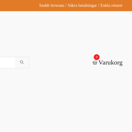
Snabb leverans / Säkra betalningar / Enkla returer
0
Varukorg