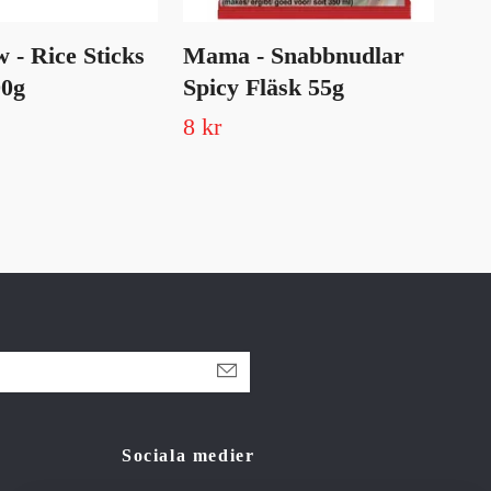
- Rice Sticks
Mama - Snabbnudlar
Sa
0g
Spicy Fläsk 55g
Vu
40
8 kr
24 
Sociala medier