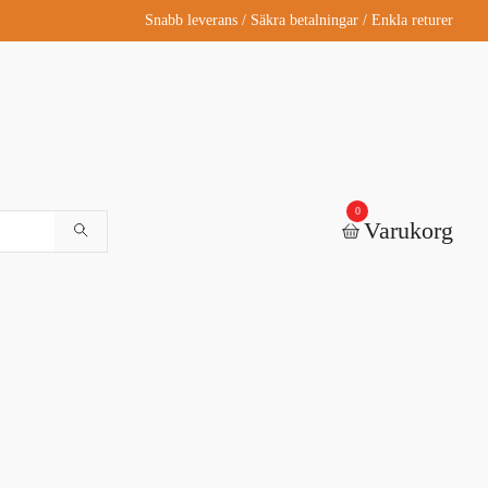
Snabb leverans / Säkra betalningar / Enkla returer
0
Varukorg