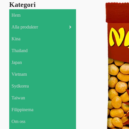
Kategori
Hem
Alla produkter
Kina
Thailand
Japan
Vietnam
Sydkorea
Taiwan
Filippinerna
Om oss