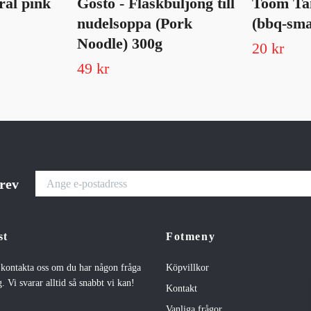
ral pink
Gosto - Fläskbuljong till
Toom Ta
nudelsoppa (Pork
(bbq-sma
Noodle) 300g
20 kr
49 kr
brev
st
Fotmeny
t kontakta oss om du har någon fråga
Köpvillkor
. Vi svarar alltid så snabbt vi kan!
Kontakt
Vanliga frågor