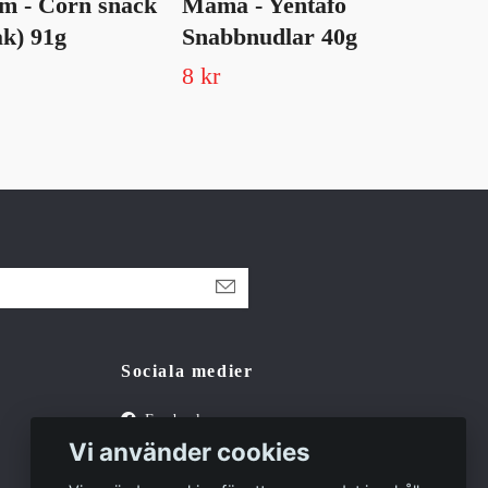
m - Corn snack
Mama - Yentafo
Ma
k) 91g
Snabbnudlar 40g
Sn
8 kr
Slut 
Sociala medier
Facebook
Vi använder cookies
Tiktok