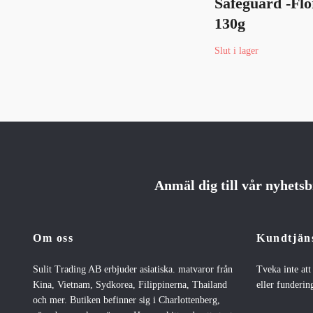
Safeguard -Flo
130g
Slut i lager
Anmäl dig till vår nyhets
Om oss
Kundtjän
Sulit Trading AB erbjuder asiatiska. matvaror från
Tveka inte at
Kina, Vietnam, Sydkorea, Filippinerna, Thailand
eller fundering
och mer. Butiken befinner sig i Charlottenberg,