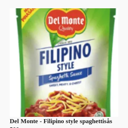
Del Monte - Filipino style spaghettisås
S