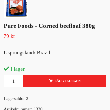
Pure Foods - Corned beefloaf 380g
79 kr
Usprungsland: Brazil
I lager.
LÄGG I KORGEN
Lagersaldo:
2
Artikelnummer:
1330