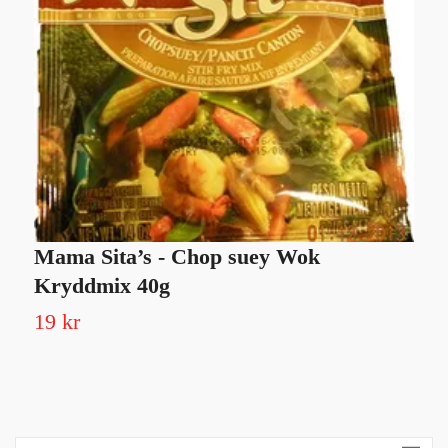
Mama Sita’s - Chop suey Wok
T
Kryddmix 40g
4
19 kr