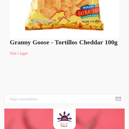
Granny Goose - Tortillos Cheddar 100g
S
7
Slut i lager
1