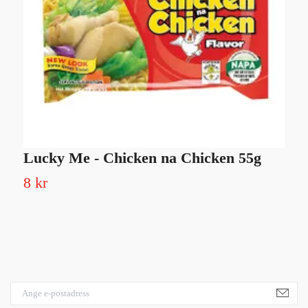
Lucky Me - Chicken na Chicken 55g
C
8 kr
3