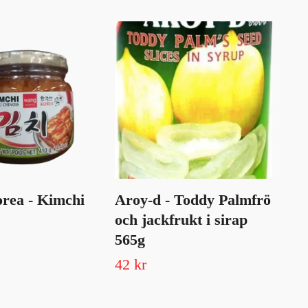
rea - Kimchi
Aroy-d - Toddy Palmfrö
Te
och jackfrukt i sirap
sv
565g
be
42 kr
23 