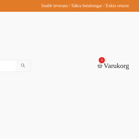
Snabb leverans / Säkra betalningar / Enkla returer
0
Varukorg