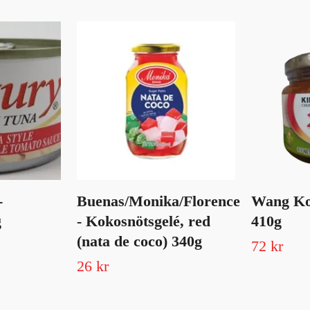
-
Buenas/Monika/Florence
Wang Ko
g
- Kokosnötsgelé, red
410g
(nata de coco) 340g
72 kr
26 kr