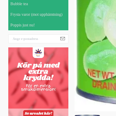
Bubble tea
Frysta varor (mot upphämtning)
Poppis just nu!