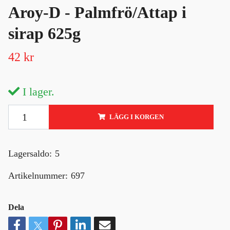
Aroy-D - Palmfrö/Attap i
sirap 625g
42 kr
I lager.
LÄGG I KORGEN
Lagersaldo:
5
Artikelnummer:
697
Dela