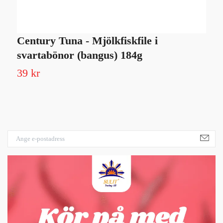
Century Tuna - Mjölkfiskfile i
B
svartabönor (bangus) 184g
5
39 kr