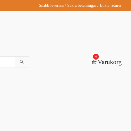
Snabb leverans / Säkra betalningar / Enkla returer
0
Varukorg