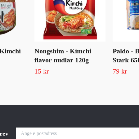
 Kimchi
Nongshim - Kimchi
Paldo - 
flavor nudlar 120g
Stark 65
15 kr
79 kr
brev