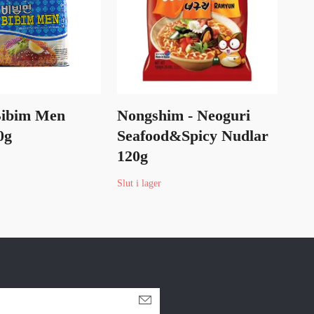
Bibim Men
Nongshim - Neoguri
0g
Seafood&Spicy Nudlar
Yo
120g
Jj
Slut i lager
Slut 