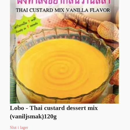
Lobo - Thai custard dessert mix
T
(vaniljsmak)120g
2
Slut i lager