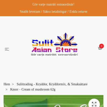
Gör varje maträtt extraordinär!
Snabb leverans / Säkra betalningar / Enkla returer
0
Hem
Sulittrading - Kryddor, Kryddormix, & Smaksättare
Knorr - Cream of mushroom 62g