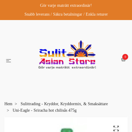
Gör varje maträtt extraordinär!
Snabb leverans / Säkra betalningar / Enkla returer
0
Hem
Sulittrading - Kryddor, Kryddormix, & Smaksättare
Uni-Eagle - Sriracha hot chilisås 475g