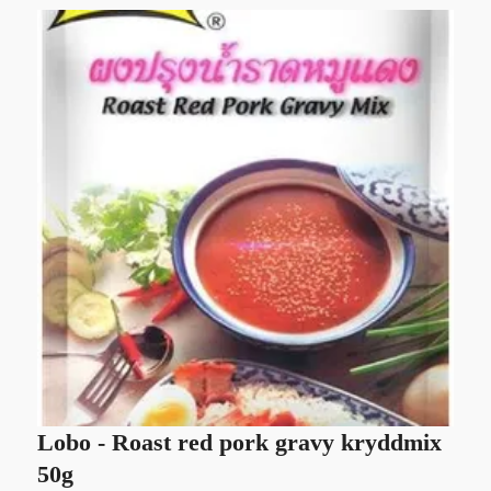
Lobo - Roast red pork gravy kryddmix
L
50g
1