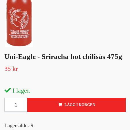
Uni-Eagle - Sriracha hot chilisås 475g
35 kr
I lager.
LÄGG I KORGEN
Lagersaldo:
9