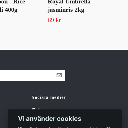
on - Rice
Royal Umbrella -
Yu
li 400g
jasminris 2kg
Pr
69 kr
Slut 
Sociala medier
Facebook
Vi använder cookies
Tiktok