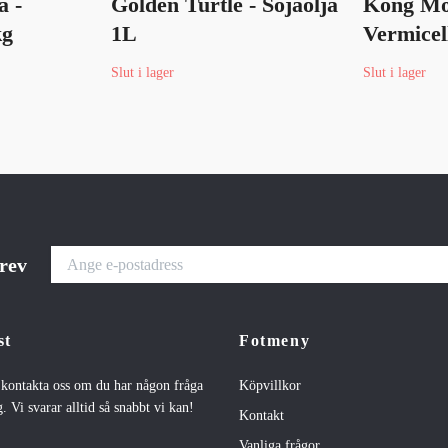
a -
Golden Turtle - Sojaolja
Kong Mo
kg
1L
Vermicel
Slut i lager
Slut i lager
brev
st
Fotmeny
t kontakta oss om du har någon fråga
Köpvillkor
. Vi svarar alltid så snabbt vi kan!
Kontakt
Vanliga frågor