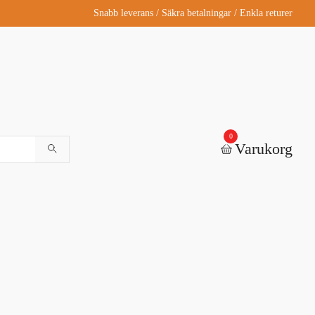
Snabb leverans / Säkra betalningar / Enkla returer
0
Varukorg