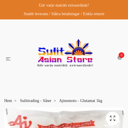
Gör varje maträtt extraordinär!
Snabb leverans / Säkra betalningar / Enkla returer
0
Hem
Sulittrading - Såser
Ajinomoto - Glutamat 1kg