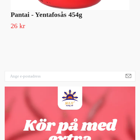
Pantai - Yentafosås 454g
F
26 kr
3