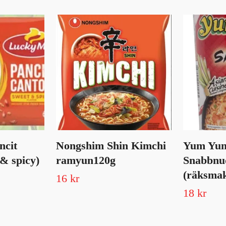
ncit
Nongshim Shin Kimchi
Yum Yum
& spicy)
ramyun120g
Snabbnu
(räksmak
16 kr
18 kr