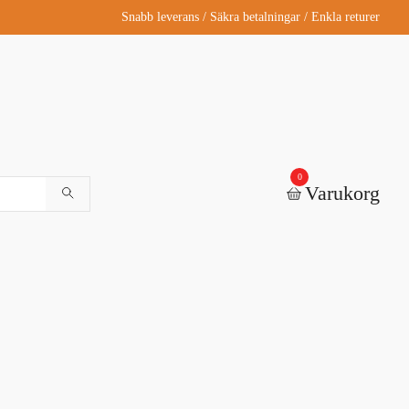
Snabb leverans / Säkra betalningar / Enkla returer
0
Varukorg