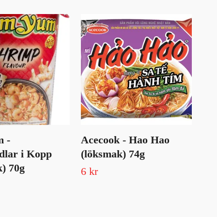
 -
Acecook - Hao Hao
Vi
dlar i Kopp
(löksmak) 74g
(k
) 70g
6 kr
8 k