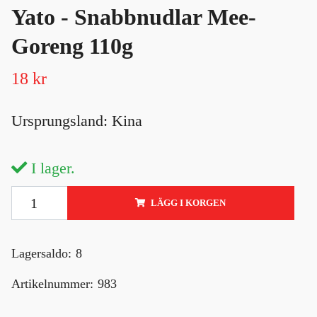
Yato - Snabbnudlar Mee-
Goreng 110g
18 kr
Ursprungsland: Kina
I lager.
LÄGG I KORGEN
Lagersaldo:
8
Artikelnummer:
983