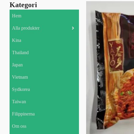
Kategori
Hem
Alla produkter
Kina
Thailand
Japan
Vietnam
Sydkorea
Taiwan
Filippinerna
Om oss