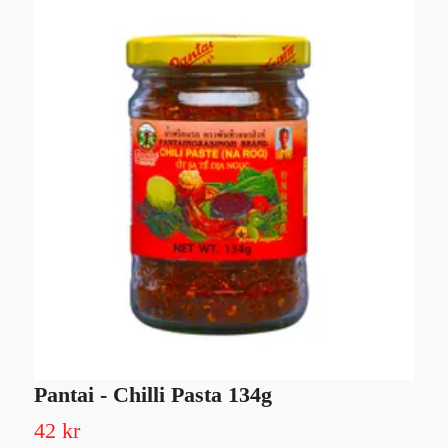
Pantai - Chilli Pasta 134g
O
42 kr
1