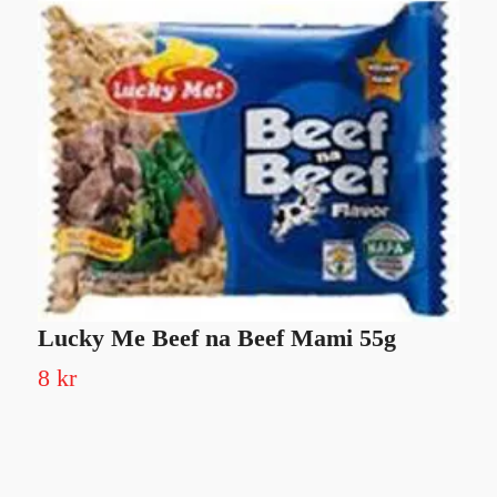
Lucky Me Beef na Beef Mami 55g
J
8 kr
2