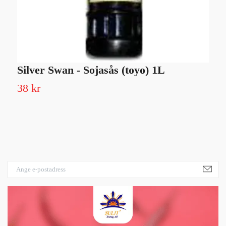
Silver Swan - Sojasås (toyo) 1L
M
38 kr
1