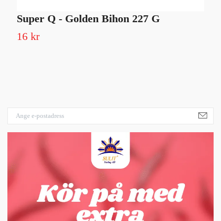
Super Q - Golden Bihon 227 G
P
16 kr
4