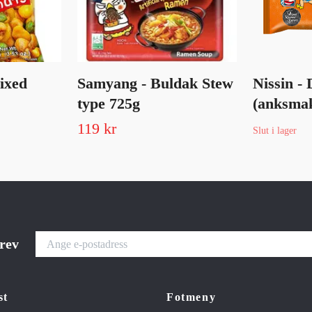
ixed
Samyang - Buldak Stew
Nissin -
type 725g
(anksma
119 kr
Slut i lager
brev
st
Fotmeny