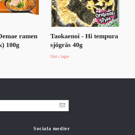
 Demae ramen
Taokaenoi - Hi tempura
Ois
k) 100g
sjögräs 40g
Slut 
Slut i lager
Sociala medier