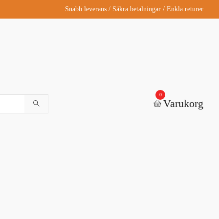
Snabb leverans / Säkra betalningar / Enkla returer
0
Varukorg