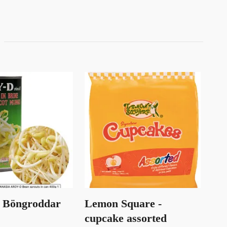
- Böngroddar
Lemon Square -
M.
cupcake assorted
80