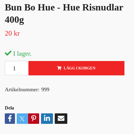
Bun Bo Hue - Hue Risnudlar
400g
20 kr
I lager.
LÄGG I KORGEN
Artikelnummer:
999
Dela