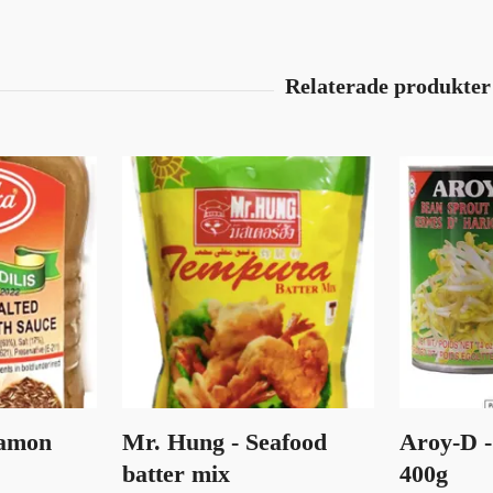
amon
Mr. Hung - Seafood
Aroy-D 
batter mix
400g