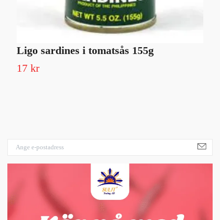
Ligo sardines i tomatsås 155g
M
17 kr
Sl