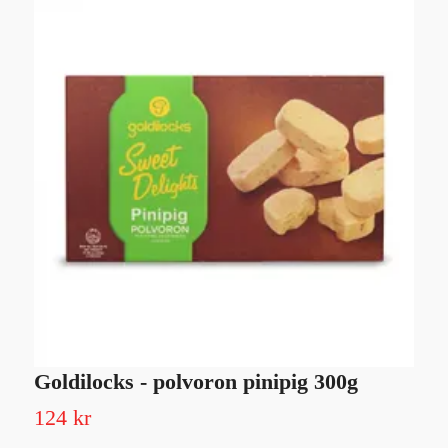
Goldilocks - polvoron pinipig 300g
H
124 kr
2