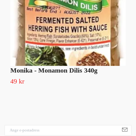
Monika - Monamon Dilis 340g
S
49 kr
5