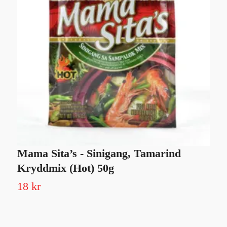
Mama Sita’s - Sinigang, Tamarind
5
Kryddmix (Hot) 50g
Sl
18 kr