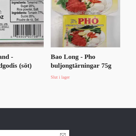
and -
Bao Long - Pho
Mar
godis (söt)
buljongtärningar 75g
(ch
30 
Slut i lager