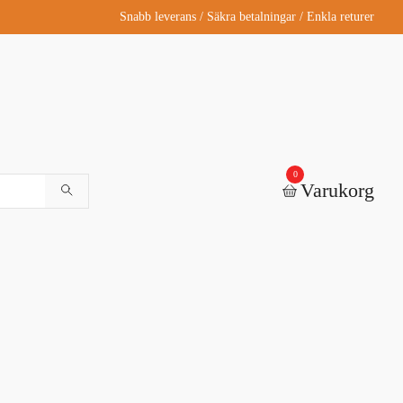
Snabb leverans / Säkra betalningar / Enkla returer
0
Varukorg