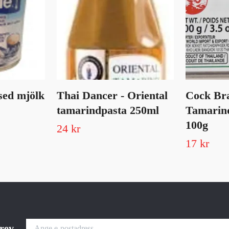
sed mjölk
Thai Dancer - Oriental
Cock Br
tamarindpasta 250ml
Tamarind
100g
24 kr
17 kr
brev