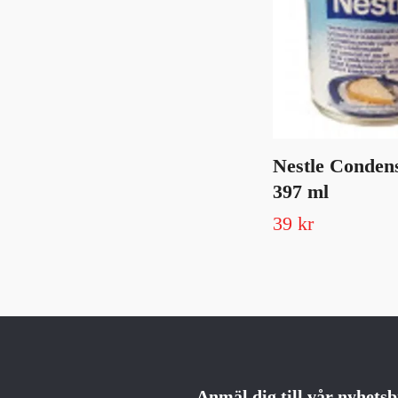
Nestle Conden
397 ml
39 kr
Anmäl dig till vår nyhets