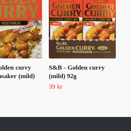
lden curry
S&B - Golden curry
S&
saker (mild)
(mild) 92g
bu
39 kr
22 