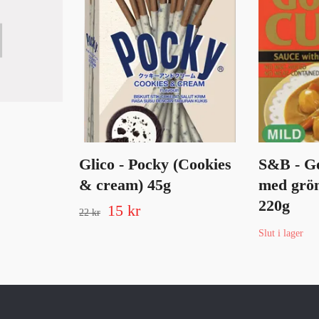
Glico - Pocky (Cookies
S&B - Go
& cream) 45g
med grön
220g
15 kr
22 kr
Slut i lager