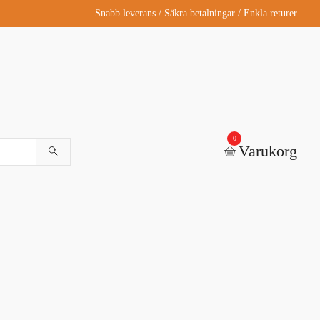
Snabb leverans / Säkra betalningar / Enkla returer
0
Varukorg