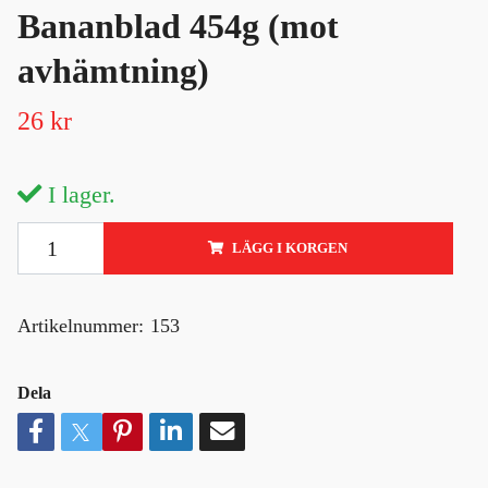
Bananblad 454g (mot
avhämtning)
26 kr
I lager.
LÄGG I KORGEN
Artikelnummer:
153
Dela