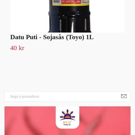
Datu Puti - Sojasås (Toyo) 1L
M
3
40 kr
Sl