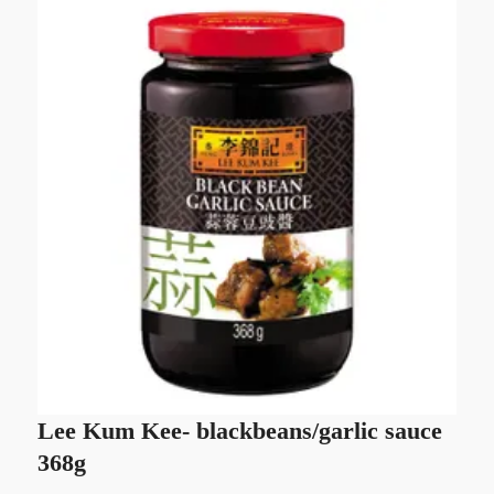
Lee Kum Kee- blackbeans/garlic sauce
L
368g
Sl