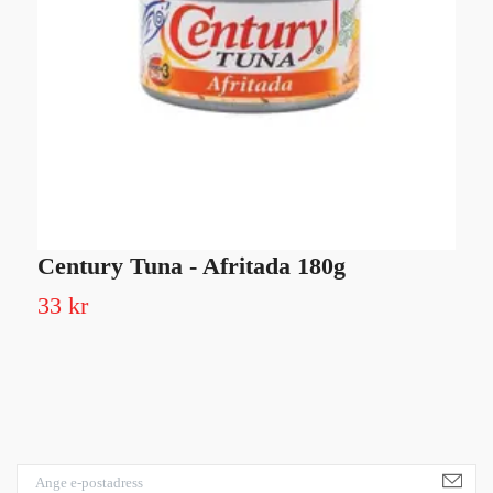
Century Tuna - Afritada 180g
C
33 kr
3