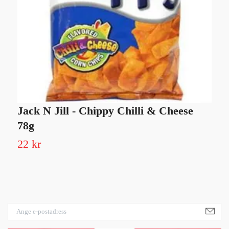
Jack N Jill - Chippy Chilli & Cheese
H
78g
Sl
22 kr