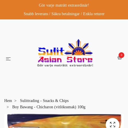
Gör varje maträtt extraordinär!
Snabb leverans / Säkra betalningar / Enkla returer
0
Hem
Sulittrading - Snacks & Chips
Boy Bawang - Chicharon (vitlökssmak) 100g