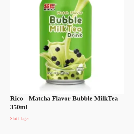
Rico - Matcha Flavor Bubble MilkTea
X
350ml
Sl
Slut i lager