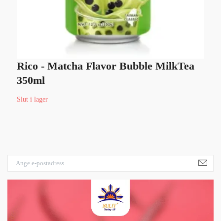
Rico - Matcha Flavor Bubble MilkTea
X
350ml
Sl
Slut i lager